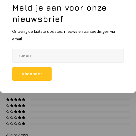
KSE-lights
Toevoegen aan winkelwagen
Meld je aan voor onze
Ledlenser
nieuwsbrief
Toevoegen aan vergelijking
DELEN:
Ontvang de laatste updates, nieuws en aanbiedingen via
LIND
email
Productomschrijving
Nokia
Specificaties
Panasonic
Abonneer
Peli
0
STERREN OP BASIS VAN
0
BEOORDELINGEN
0
Reviews
Pelco
Pepperl + Fuchs
RealWear
Alle reviews
Ruggear