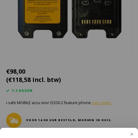
Cygnus
Accessoires & onderdelen
ATEX Werkverlichting
Dell
ATEX Fietsverlichting
ECOM Intruments
ATEX Waarschuwingslampen
Fluke
Accessoires & onderdelen
Getac
Batterijen
€98,00
(€118,58 Incl. btw)
Honeywell
1-3 DAGEN
i.safe MOBILE
i.safe MOBILE accu voor IS330.2 feature phone
Lees meer
JCB
VOOR 14:00 UUR BESTELD, MORGEN IN HUIS.
Jenson