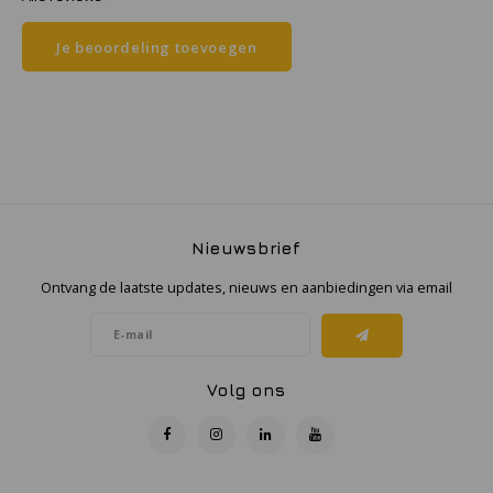
Je beoordeling toevoegen
Samsung
Sonim
Sorama
Streamlight
Nieuwsbrief
UK Underwater Kinetics
Ontvang de laatste updates, nieuws en aanbiedingen via email
Wolf
Xshielder
Volg ons