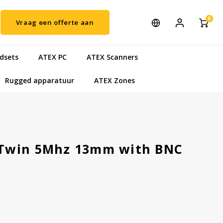
0
Vraag een offerte aan
dsets
ATEX PC
ATEX Scanners
Rugged apparatuur
ATEX Zones
 Twin 5Mhz 13mm with BNC