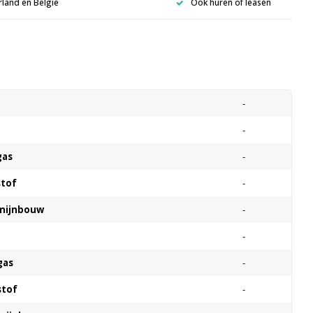
rland en België
Ook huren of leasen
s
-
-
gas
-
stof
-
 mijnbouw
-
-
gas
-
stof
-