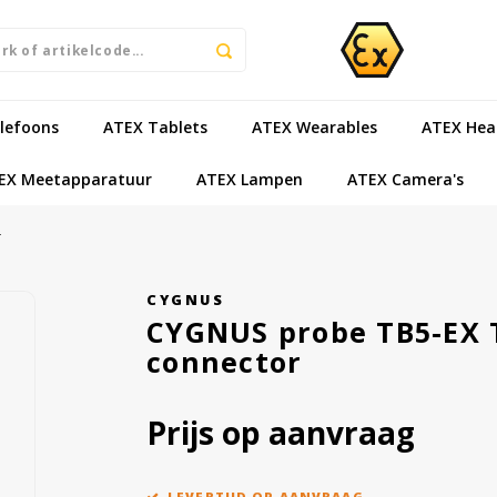
lefoons
ATEX Tablets
ATEX Wearables
ATEX Hea
EX Meetapparatuur
ATEX Lampen
ATEX Camera's
r
CYGNUS
CYGNUS probe TB5-EX
connector
Prijs op aanvraag
LEVERTIJD OP AANVRAAG