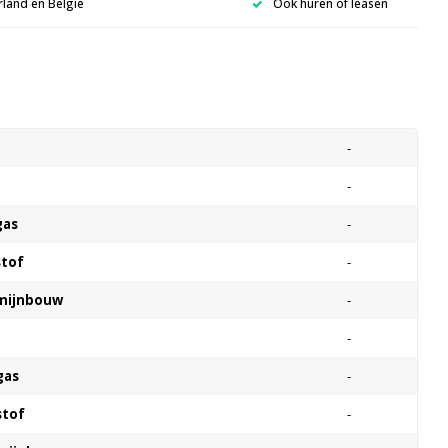
rland en België
Ook huren of leasen
s
-
-
gas
-
stof
-
 mijnbouw
-
-
gas
-
stof
-