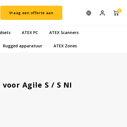
0
Vraag een offerte aan
dsets
ATEX PC
ATEX Scanners
Rugged apparatuur
ATEX Zones
voor Agile S / S NI