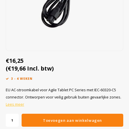
Cygnus
Accessoires & onderdelen
ATEX Werkverlichting
Dell
ATEX Fietsverlichting
ECOM Intruments
ATEX Waarschuwingslampen
Fluke
Accessoires & onderdelen
€16,25
Getac
Batterijen
(€19,66 Incl. btw)
Honeywell
3 - 4 WEKEN
i.safe MOBILE
EU AC-stroomkabel voor Agile Tablet PC Series met IEC-60320-C5
connector. Ontworpen voor veilig gebruik buiten gevaarlijke zones.
JCB
Lees meer
Jenson
Toevoegen aan winkelwagen