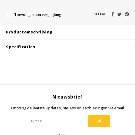
KSE-lights
Toevoegen aan vergelijking
DELEN:
Ledlenser
LIND
Productomschrijving
Nokia
Specificaties
Panasonic
Peli
Pelco
Nieuwsbrief
Pepperl + Fuchs
Ontvang de laatste updates, nieuws en aanbiedingen via email
RealWear
Ruggear