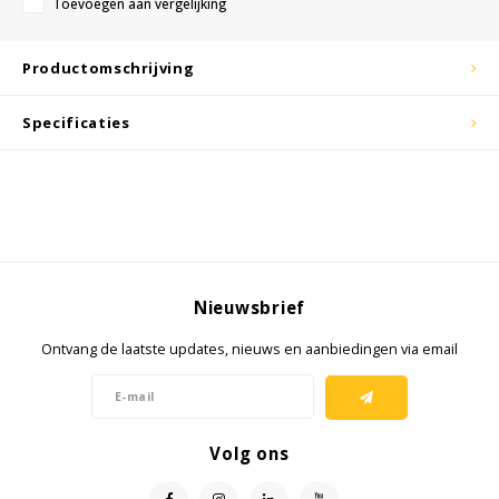
Toevoegen aan vergelijking
KSE-lights
Productomschrijving
Ledlenser
Specificaties
LIND
Nokia
Panasonic
Nieuwsbrief
Peli
Ontvang de laatste updates, nieuws en aanbiedingen via email
Pelco
Pepperl + Fuchs
Volg ons
RealWear