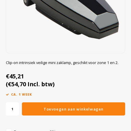
Cygnus
Accessoires & onderdelen
ATEX Werkverlichting
Dell
ATEX Fietsverlichting
ECOM Intruments
ATEX Waarschuwingslampen
Fluke
Accessoires & onderdelen
Clip-on intrinsiek veilige mini zaklamp, geschikt voor zone 1 en 2.
Getac
Batterijen
€45,21
(€54,70 Incl. btw)
Honeywell
CA. 1 WEEK
i.safe MOBILE
Toevoegen aan winkelwagen
JCB
Jenson