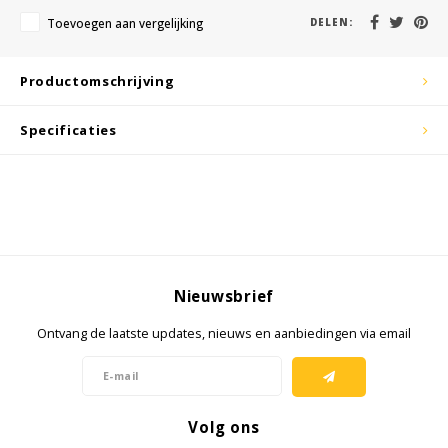
KSE-lights
Toevoegen aan vergelijking
DELEN:
Ledlenser
Productomschrijving
LIND
Specificaties
Nokia
Panasonic
Peli
Nieuwsbrief
Pelco
Ontvang de laatste updates, nieuws en aanbiedingen via email
Pepperl + Fuchs
RealWear
Volg ons
Ruggear