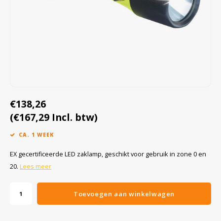
Cygnus
Accessoires & onderdelen
ATEX Werkverlichting
Dell
ATEX Fietsverlichting
ECOM Intruments
ATEX Waarschuwingslampen
Fluke
Accessoires & onderdelen
€138,26
Getac
Batterijen
(€167,29 Incl. btw)
Honeywell
CA. 1 WEEK
i.safe MOBILE
EX gecertificeerde LED zaklamp, geschikt voor gebruik in zone 0 en
20.
Lees meer
JCB
Toevoegen aan winkelwagen
Jenson