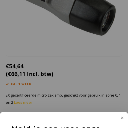
Cygnus
Accessoires & onderdelen
ATEX Werkverlichting
Dell
ATEX Fietsverlichting
ECOM Intruments
ATEX Waarschuwingslampen
Fluke
Accessoires & onderdelen
Getac
Batterijen
€54,64
(€66,11 Incl. btw)
Honeywell
CA. 1 WEEK
i.safe MOBILE
EX gecertificeerde micro zaklamp, geschikt voor gebruik in zone 0, 1
JCB
en 2
Lees meer
Jenson
Toevoegen aan winkelwagen