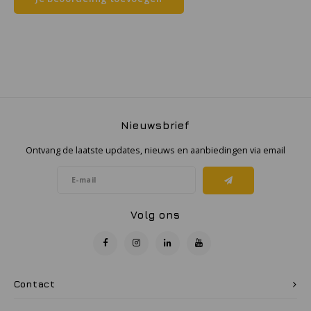
Samsung
Sonim
Sorama
Nieuwsbrief
Streamlight
Ontvang de laatste updates, nieuws en aanbiedingen via email
UK Underwater Kinetics
Wolf
Volg ons
Xshielder
Contact