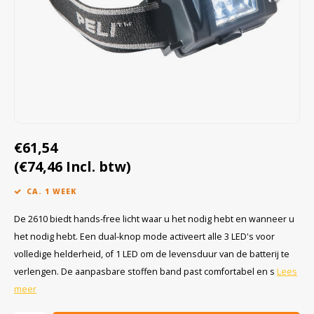
Cygnus
Accessoires & onderdelen
ATEX Werkverlichting
Dell
ATEX Fietsverlichting
ECOM Intruments
ATEX Waarschuwingslampen
Fluke
Accessoires & onderdelen
€61,54
Getac
Batterijen
(€74,46 Incl. btw)
Honeywell
CA. 1 WEEK
i.safe MOBILE
De 2610 biedt hands-free licht waar u het nodig hebt en wanneer u
het nodig hebt. Een dual-knop mode activeert alle 3 LED's voor
JCB
volledige helderheid, of 1 LED om de levensduur van de batterij te
verlengen. De aanpasbare stoffen band past comfortabel en s
Lees
Jenson
meer