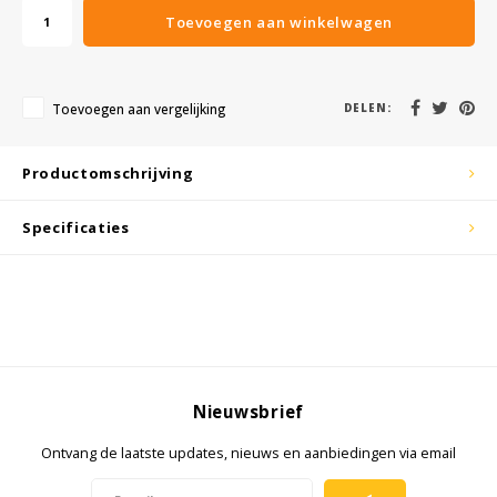
KSE-lights
Toevoegen aan winkelwagen
Ledlenser
Toevoegen aan vergelijking
DELEN:
LIND
Nokia
Productomschrijving
Panasonic
Specificaties
Peli
Pelco
Pepperl + Fuchs
Nieuwsbrief
RealWear
Ontvang de laatste updates, nieuws en aanbiedingen via email
Ruggear