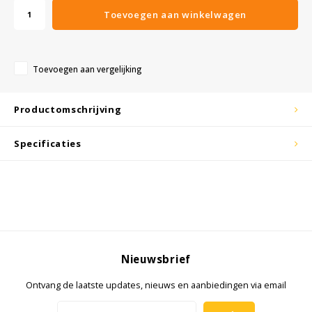
Toevoegen aan winkelwagen
KSE-lights
Ledlenser
Toevoegen aan vergelijking
LIND
Productomschrijving
Nokia
Specificaties
Panasonic
Peli
Pelco
Nieuwsbrief
Pepperl + Fuchs
Ontvang de laatste updates, nieuws en aanbiedingen via email
RealWear