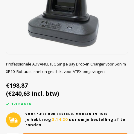
Cygnus
Accessoires & onderdelen
ATEX Werkverlichting
Dell
ATEX Fietsverlichting
ECOM Intruments
ATEX Waarschuwingslampen
Fluke
Accessoires & onderdelen
Professionele ADVANCETEC Single Bay Drop-In Charger voor Sonim
XP10. Robuust, snel en geschikt voor ATEX-omgevingen
Getac
Batterijen
€198,87
Honeywell
(€240,63 Incl. btw)
i.safe MOBILE
1-3 DAGEN
VOOR 14:00 UUR BESTELD, MORGEN IN HUIS.
JCB
Je hebt nog
3:14:20
uur om je bestelling af te
ronden.
Jenson