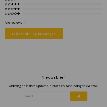
Samsung
Alle reviews
Sonim
Je beoordeling toevoegen
Sorama
Streamlight
UK Underwater Kinetics
Wolf
Nieuwsbrief
Xshielder
Ontvang de laatste updates, nieuws en aanbiedingen via email