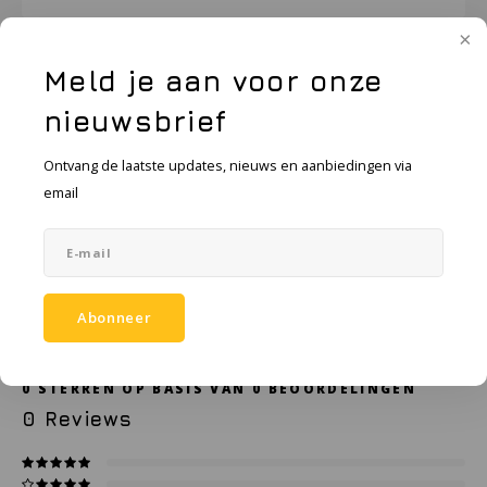
KSE-lights
Ledlenser
Toevoegen aan winkelwagen
Meld je aan voor onze
LIND
nieuwsbrief
Toevoegen aan vergelijking
DELEN:
Ontvang de laatste updates, nieuws en aanbiedingen via
Nokia
email
Productomschrijving
Panasonic
Specificaties
Peli
Abonneer
Accessoires
Pelco
Pepperl + Fuchs
0
STERREN OP BASIS VAN
0
BEOORDELINGEN
0
Reviews
RealWear
Ruggear