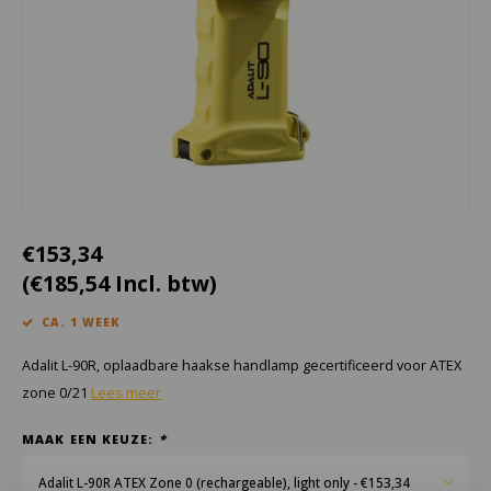
Cygnus
Accessoires & onderdelen
ATEX Werkverlichting
Dell
ATEX Fietsverlichting
ECOM Intruments
ATEX Waarschuwingslampen
Fluke
Accessoires & onderdelen
Getac
Batterijen
€153,34
(€185,54 Incl. btw)
Honeywell
CA. 1 WEEK
i.safe MOBILE
Adalit L-90R, oplaadbare haakse handlamp gecertificeerd voor ATEX
JCB
zone 0/21
Lees meer
MAAK EEN KEUZE:
*
Jenson
Adalit L-90R ATEX Zone 0 (rechargeable), light only - €153,34