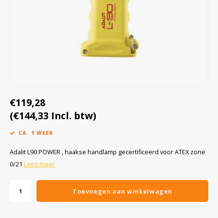
Cygnus
Accessoires & onderdelen
ATEX Werkverlichting
Dell
ATEX Fietsverlichting
ECOM Intruments
ATEX Waarschuwingslampen
Fluke
Accessoires & onderdelen
€119,28
Getac
Batterijen
(€144,33 Incl. btw)
Honeywell
CA. 1 WEEK
i.safe MOBILE
Adalit L90 POWER , haakse handlamp gecertificeerd voor ATEX zone
0/21
Lees meer
JCB
Toevoegen aan winkelwagen
Jenson