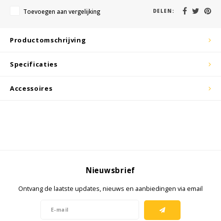
KSE-lights
Toevoegen aan vergelijking
DELEN:
Ledlenser
Productomschrijving
LIND
Specificaties
Nokia
Accessoires
Panasonic
Peli
Pelco
Nieuwsbrief
Pepperl + Fuchs
Ontvang de laatste updates, nieuws en aanbiedingen via email
RealWear
Ruggear