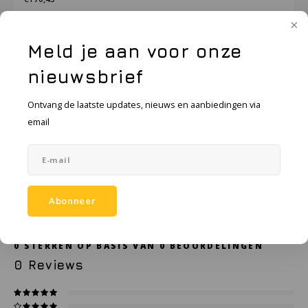
KSE-lights
Ledlenser
Toevoegen aan winkelwagen
Meld je aan voor onze
LIND
nieuwsbrief
Toevoegen aan vergelijking
DELEN:
Ontvang de laatste updates, nieuws en aanbiedingen via
Nokia
email
Productomschrijving
Panasonic
Specificaties
Peli
Abonneer
Accessoires
Pelco
Pepperl + Fuchs
0
STERREN OP BASIS VAN
0
BEOORDELINGEN
0
Reviews
RealWear
Ruggear