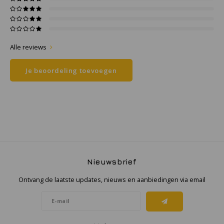
Samsung
Alle reviews
Sonim
Je beoordeling toevoegen
Sorama
Streamlight
UK Underwater Kinetics
Wolf
Nieuwsbrief
Xshielder
Ontvang de laatste updates, nieuws en aanbiedingen via email