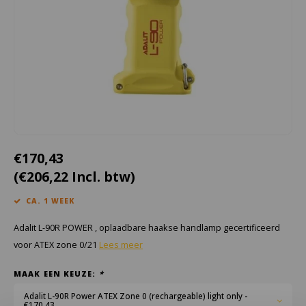
Cygnus
Accessoires & onderdelen
ATEX Werkverlichting
Dell
ATEX Fietsverlichting
ECOM Intruments
ATEX Waarschuwingslampen
Fluke
Accessoires & onderdelen
Getac
Batterijen
€170,43
(€206,22 Incl. btw)
Honeywell
CA. 1 WEEK
i.safe MOBILE
Adalit L-90R POWER , oplaadbare haakse handlamp gecertificeerd
JCB
voor ATEX zone 0/21
Lees meer
MAAK EEN KEUZE:
*
Jenson
Adalit L-90R Power ATEX Zone 0 (rechargeable) light only -
€170,43