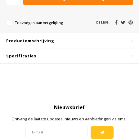
KSE-lights
Ledlenser
Toevoegen aan vergelijking
DELEN:
LIND
Productomschrijving
Nokia
Specificaties
Panasonic
Peli
Pelco
Nieuwsbrief
Pepperl + Fuchs
Ontvang de laatste updates, nieuws en aanbiedingen via email
RealWear
Ruggear