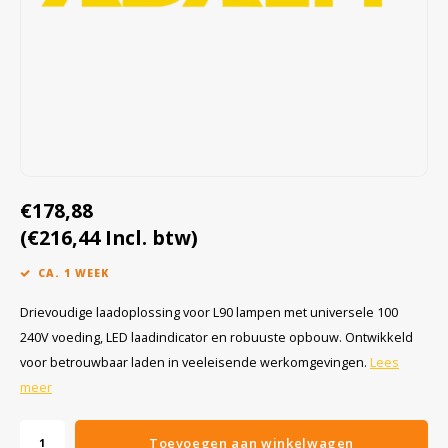
Cygnus
Accessoires & onderdelen
ATEX Werkverlichting
Dell
ATEX Fietsverlichting
ECOM Intruments
ATEX Waarschuwingslampen
Fluke
Accessoires & onderdelen
€178,88
Getac
Batterijen
(€216,44 Incl. btw)
Honeywell
CA. 1 WEEK
i.safe MOBILE
Drievoudige laadoplossing voor L90 lampen met universele 100
240V voeding, LED laadindicator en robuuste opbouw. Ontwikkeld
JCB
voor betrouwbaar laden in veeleisende werkomgevingen.
Lees
meer
Jenson
Toevoegen aan winkelwagen