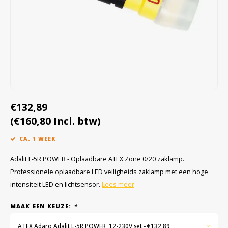
Cygnus
Accessoires & onderdelen
ATEX Werkverlichting
Dell
ATEX Fietsverlichting
ECOM Intruments
ATEX Waarschuwingslampen
Fluke
Accessoires & onderdelen
€132,89
(€160,80 Incl. btw)
Getac
Batterijen
CA. 1 WEEK
Honeywell
Adalit L-5R POWER - Oplaadbare ATEX Zone 0/20 zaklamp.
Professionele oplaadbare LED veiligheids zaklamp met een hoge
i.safe MOBILE
intensiteit LED en lichtsensor.
Lees meer
JCB
MAAK EEN KEUZE:
*
Jenson
ATEX Adaro Adalit L-5R POWER, 12-230V set - €132,89