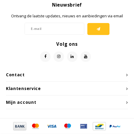
Nieuwsbrief
Ruggear
Ontvang de laatste updates, nieuws en aanbiedingen via email
Samsung
Sonim
Volg ons
Sorama
Streamlight
Contact
UK Underwater Kinetics
Klantenservice
Wolf
Mijn account
Xshielder