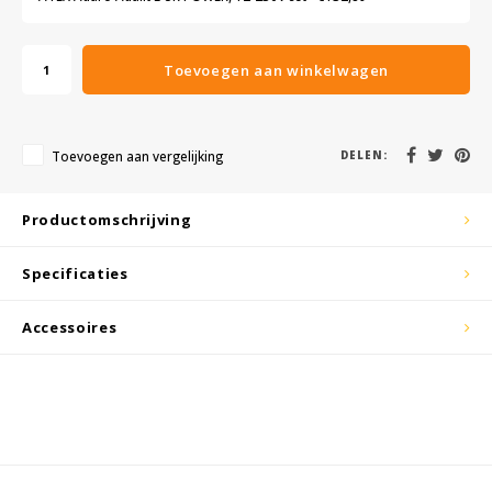
KSE-lights
Toevoegen aan winkelwagen
Ledlenser
LIND
Toevoegen aan vergelijking
DELEN:
Nokia
Productomschrijving
Panasonic
Specificaties
Peli
Accessoires
Pelco
Pepperl + Fuchs
RealWear