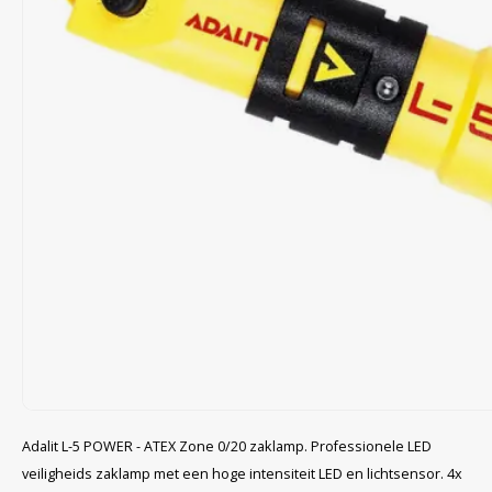
Cygnus
Accessoires & onderdelen
ATEX Werkverlichting
Dell
ATEX Fietsverlichting
ECOM Intruments
ATEX Waarschuwingslampen
Fluke
Accessoires & onderdelen
Getac
Batterijen
Honeywell
i.safe MOBILE
JCB
Adalit L-5 POWER - ATEX Zone 0/20 zaklamp. Professionele LED
veiligheids zaklamp met een hoge intensiteit LED en lichtsensor. 4x
Jenson