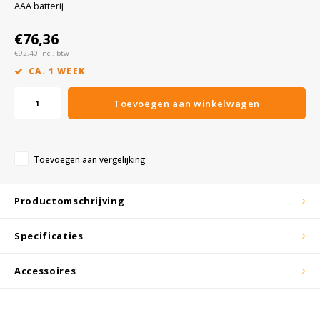
AAA batterij
KSE-lights
€76,36
€92,40 Incl. btw
Ledlenser
CA. 1 WEEK
LIND
Toevoegen aan winkelwagen
Nokia
Toevoegen aan vergelijking
Panasonic
Productomschrijving
Peli
Specificaties
Pelco
Accessoires
Pepperl + Fuchs
RealWear