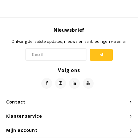
Ruggear
Samsung
Nieuwsbrief
Sonim
Ontvang de laatste updates, nieuws en aanbiedingen via email
Sorama
Volg ons
Streamlight
UK Underwater Kinetics
Wolf
Contact
Klantenservice
Xshielder
Mijn account