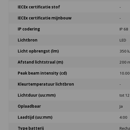
IECEx certificatie stof
-
IECEx certificatie mijnbouw
-
IP codering
IP 68
Lichtbron
LED
Licht opbrengst (lm)
350 
Afstand lichtstraal (m)
200 
Peak beam intensity (cd)
10.00
Kleurtemperatuur lichtbron
-
Lichtduur (uu:mm)
tot 12
Oplaadbaar
Ja
Laadtijd (uu:mm)
4:00
Type batterij
Rechar