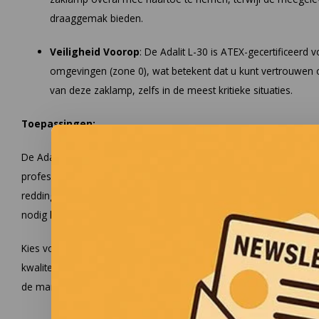
draaggemak bieden.
Veiligheid Voorop
: De Adalit L-30 is ATEX-gecertificeerd 
omgevingen (zone 0), wat betekent dat u kunt vertrouwen 
van deze zaklamp, zelfs in de meest kritieke situaties.
Toepassingen:
De Adalit L-30 is ideaal voor brandweerlieden, politieagenten, re
professionals die werken in gevaarlijke en uitdagende omgevinge
reddingsoperaties, inspecties uitvoert in gevaarlijke gebieden, o
nodig heeft in de nacht, de Adalit L-30 biedt de robuustheid en b
Kies voor de Adalit L-30 zaklamp en ervaar zelf waarom profess
kwaliteit en prestaties van Adalit. Bescherm uzelf en uw team met
de markt.