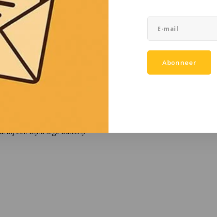
Abonneer
tegen impact, extreme temperaturen
elfs met handschoenen aan.
bij een bijna lege batterij.