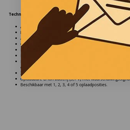
Technische specificaties:
ATEX II 1G Ex ia IIC T4 Ga | II 1D Ex ia IIIC T135ºC Da
.
Ingress protection IP68
.
Afmetingen: 135 x 43 x 55 mm.
Gewicht: 165 g (inclusief batterij).
Lichtbron: 350 lumen.
Brandduur: 3 tot 12 uur.
Behuizing van thermoplastisch hars met hoge weerstand 
en corrosieve stoffen.
Zachte knop aan de achterkant voor eenvoudig gebruik, z
Oplaadbare Li-ion batterij (3,7 V) met waarschuwingssignaal 
Beschikbaar met 1, 2, 3, 4 of 5 oplaadposities.