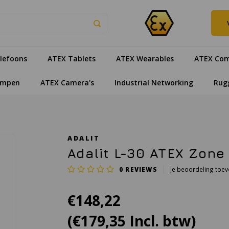
lefoons
ATEX Tablets
ATEX Wearables
ATEX Com
ampen
ATEX Camera's
Industrial Networking
Rug
ADALIT
Adalit L-30 ATEX Zon
0
REVIEWS
Je beoordeling toe
€148,22
(€179,35 Incl. btw)