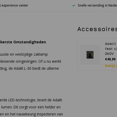
 experience center
Snelle verzending in Nede
Accessoire
onkerste Omstandigheden
Adalit
fast c
240V
uuste en veelzijdige zaklamp
€40,89
eleisende omgevingen. Of u nu werkt
Bekijk
ting, de Adalit L-30 biedt de ultieme
rde LED-technologie, levert de Adalit
lumen. Dit zorgt voor een helder en
ieden en het nauwkeurig inspecteren van