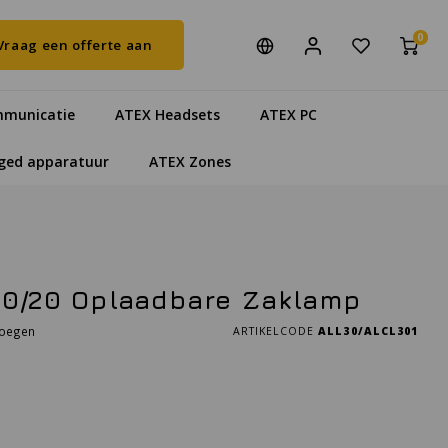
0
Vraag een offerte aan
municatie
ATEX Headsets
ATEX PC
ged apparatuur
ATEX Zones
e 0/20 Oplaadbare Zaklamp
voegen
ARTIKELCODE
ALL30/ALCL301