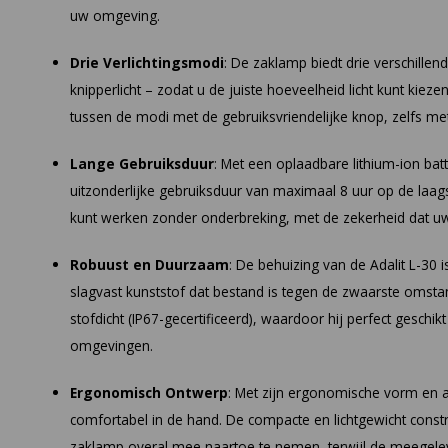
uw omgeving.
Drie Verlichtingsmodi
: De zaklamp biedt drie verschillen
knipperlicht – zodat u de juiste hoeveelheid licht kunt kieze
tussen de modi met de gebruiksvriendelijke knop, zelfs m
Lange Gebruiksduur
: Met een oplaadbare lithium-ion batt
uitzonderlijke gebruiksduur van maximaal 8 uur op de laags
kunt werken zonder onderbreking, met de zekerheid dat uw 
Robuust en Duurzaam
: De behuizing van de Adalit L-30 
slagvast kunststof dat bestand is tegen de zwaarste omst
stofdicht (IP67-gecertificeerd), waardoor hij perfect geschikt
omgevingen.
Ergonomisch Ontwerp
: Met zijn ergonomische vorm en an
comfortabel in de hand. De compacte en lichtgewicht const
zaklamp overal mee naartoe te nemen, terwijl de meegelev