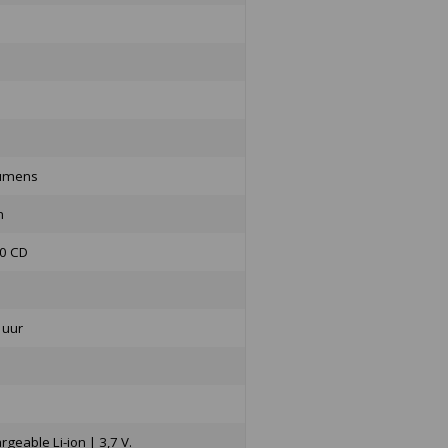
lumens
m
0 CD
 uur
geable Li-ion | 3,7 V.