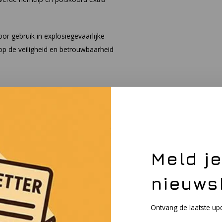
voor gebruik in explosiegevaarlijke
op de veiligheid en betrouwbaarheid
ddingswerkers en industriële
n. Of u nu werkt aan
f simpelweg betrouwbare verlichting
etrouwbaarheid die u nodig heeft.
Meld j
ionals wereldwijd vertrouwen op de
nieuws
 de beste verlichtingstechnologie op
Ontvang de laatste up