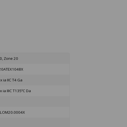
0, Zone 20
20ATEX1048X
Ex ia IIC T4 Ga
Ex ia IIIC T135ºC Da
x LOM20.0004X