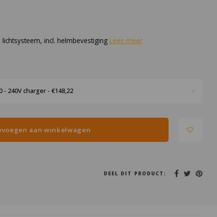
ichtsysteem, incl. helmbevestiging
Lees meer
0 - 240V charger - €148,22
evoegen aan winkelwagen
DEEL DIT PRODUCT: