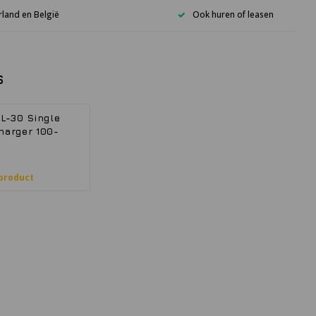
rland en België
Ook huren of leasen
s
 L-30 Single
harger 100-
 product