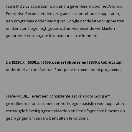
Cygnus
Accessoires & onderdelen
ATEX Werkverlichting
i.safe MOBILE apparaten worden nu geverifieerd door het Android
Enterprise Recommended programma voor robuuste apparaten,
Dell
ATEX Fietsverlichting
een programma onder leiding van Google dat de lat voor apparaten
en diensten hoger legt, gebouwd om veeleisende werklasten
ECOM Intruments
ATEX Waarschuwingslampen
gedurende een langere levensduur aan te kunnen.
Fluke
Accessoires & onderdelen
Getac
Batterijen
De
IS330.x, IS530.x, IS655.x smartphones en IS930.x tablets
zijn
onderdeel van het Android Enterprise recommended programma.
Honeywell
i.safe MOBILE
i.safe-MOBILE levert een consistente set van door Google™
geverifieerde functies met een verhoogde basislijn voor apparaten,
JCB
verhoogde beveiligingsstandaarden en bedrijfsgerichte functies en
gedragingen om aan uw behoeften te voldoen.
Jenson