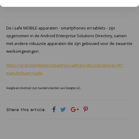
Ondersteuning voor ten minste één extra grote OS-release
Samsung
De i.safe MOBILE-apparaten - smartphones en tablets - zijn
Sonim
opgenomen in de Android Enterprise Solutions Directory, samen
met andere robuuste apparaten die zijn gebouwd voor de zwaarste
Sorama
werkomgevingen.
Streamlight
https://androidenterprisepartners.withgoogle.com/devices/#!?
manufacturer=isafe
UK Underwater Kinetics
Google en Android zijn handelsmerken van Google LLC.
Wolf
Xshielder
Share this article: