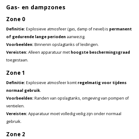
KSE-lights
Gas- en dampzones
Ledlenser
Zone 0
Definitie:
Explosieve atmosfeer (gas, damp of nevel) is
permanent
LIND
of gedurende lange perioden
aanwezig.
Voorbeelden:
Binnenin opslagtanks of leidingen.
Nokia
Vereisten:
Alleen apparatuur met
hoogste beschermingsgraad
toegestaan.
Panasonic
Zone 1
Peli
Definitie:
Explosieve atmosfeer komt
regelmatig voor tijdens
normaal gebruik
.
Pelco
Voorbeelden:
Randen van opslagtanks, omgeving van pompen of
ventielen.
Pepperl + Fuchs
Vereisten:
Apparatuur moet volledig veilig zijn onder normaal
gebruik.
RealWear
Zone 2
Ruggear