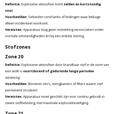
Definitie:
Explosieve atmosfeer komt
zelden en kortstondig
voor
.
Samsung
Voorbeelden:
Gebieden rond tanks of leidingen waar lekkage
alleen incidenteel voorkomt.
Sonim
Vereisten:
Apparatuur mag geen ontsteking veroorzaken onder
normale omstandigheden én bij een enkele storing.
Sorama
Stofzones
Streamlight
Zone 20
UK Underwater Kinetics
Definitie:
Explosieve atmosfeer door brandbaar stof in de vorm van
een wolk is
voortdurend of gedurende lange perioden
Wolf
aanwezig.
Voorbeelden:
Binnenin silo’s, mengkamers of filters waarin stof
Xshielder
permanent circuleert.
Vereisten:
Apparatuur moet geschikt zijn voor continu gebruik in
zware stofbelasting, met maximale explosiebeveiliging.
Zone 21