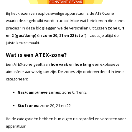
Cygnus
Accessoires & onderdelen
ATEX Werkverlichting
Bij het kiezen van explosieveilige apparatuur is de ATEX-zone
Dell
ATEX Fietsverlichting
waarin deze gebruikt wordt cruciaal. Maar wat betekenen die zones
precies? In deze blog leggen we de verschillen uit tussen
zone 0, 1
ECOM Intruments
ATEX Waarschuwingslampen
en 2 (gas/damp)
én
zone 20, 21 en 22 (stof)
– zodat je altijd de
juiste keuze maakt.
Fluke
Accessoires & onderdelen
Wat is een ATEX-zone?
Getac
Batterijen
Een ATEX-zone geeft aan
hoe vaak
en
hoe lang
een explosieve
atmosfeer aanwezig kan zijn. De zones zijn onderverdeeld in twee
Honeywell
categorieën:
i.safe MOBILE
Gas/damp/nevelzones:
zone 0, 1 en 2
JCB
Stofzones:
zone 20, 21 en 22
Beide categorieën hebben hun eigen risicoprofiel en vereisten voor
Jenson
apparatuur.