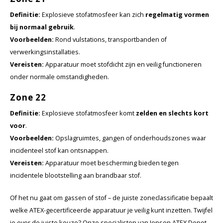
Definitie:
Explosieve stofatmosfeer kan zich
regelmatig vormen
bij normaal gebruik
.
Voorbeelden:
Rond vulstations, transportbanden of
verwerkingsinstallaties.
Vereisten:
Apparatuur moet stofdicht zijn en veilig functioneren
onder normale omstandigheden.
Zone 22
Definitie:
Explosieve stofatmosfeer komt
zelden en slechts kort
voor
.
Voorbeelden:
Opslagruimtes, gangen of onderhoudszones waar
incidenteel stof kan ontsnappen.
Vereisten:
Apparatuur moet bescherming bieden tegen
incidentele blootstelling aan brandbaar stof.
Of het nu gaat om gassen of stof – de juiste zoneclassificatie bepaalt
welke ATEX-gecertificeerde apparatuur je veilig kunt inzetten. Twijfel
je over de juiste keuze? Onze specialisten van Jenson ATEX Depot