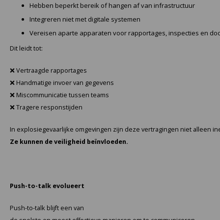
Hebben beperkt bereik of hangen af van infrastructuur
Integreren niet met digitale systemen
Samsung
Vereisen aparte apparaten voor rapportages, inspecties en do
Sonim
Dit leidt tot:
❌ Vertraagde rapportages
Sorama
❌ Handmatige invoer van gegevens
❌ Miscommunicatie tussen teams
Streamlight
❌ Tragere responstijden
UK Underwater Kinetics
In explosiegevaarlijke omgevingen zijn deze vertragingen niet alleen ine
Ze kunnen de veiligheid beïnvloeden.
Wolf
Xshielder
Push-to-talk evolueert
Push-to-talk blijft een van