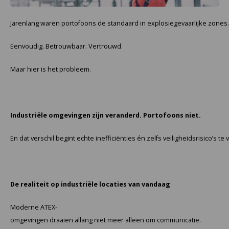
Cygnus
Accessoires & onderdelen
ATEX Werkverlichting
Jarenlang waren portofoons de standaard in explosiegevaarlijke zones.
Dell
ATEX Fietsverlichting
Eenvoudig. Betrouwbaar. Vertrouwd.
ECOM Intruments
ATEX Waarschuwingslampen
Maar hier is het probleem.
Fluke
Accessoires & onderdelen
Getac
Batterijen
Industriële omgevingen zijn veranderd. Portofoons niet.
Honeywell
En dat verschil begint echte inefficiënties én zelfs veiligheidsrisico’s te
i.safe MOBILE
JCB
De realiteit op industriële locaties van vandaag
Jenson
Moderne ATEX-
omgevingen draaien allang niet meer alleen om communicatie.