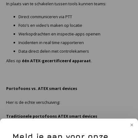
In plaats van te schakelen tussen tools kunnen teams:
Direct communiceren via PTT
Foto’s en video’s maken op locatie
Werkopdrachten en inspectie-apps openen
Incidenten in real time rapporteren
Data direct delen met controlekamers
Alles op
één ATEX-gecertificeerd apparaat
.
Portofoons vs. ATEX smart devices
Hier is de echte verschuiving:
Traditionele portofoons
ATEX smart devices
Alleen spraak
Spraak + data + apps
Meld je aan voor onze