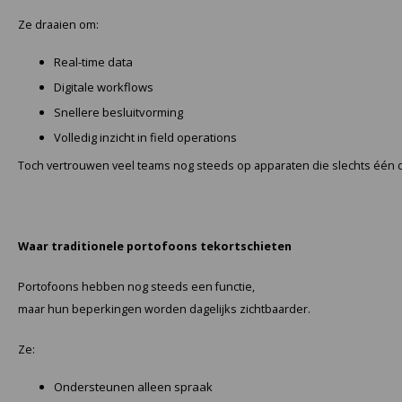
KSE-lights
Ze draaien om:
Ledlenser
Real-time data
Digitale workflows
LIND
Snellere besluitvorming
Nokia
Volledig inzicht in field operations
Toch vertrouwen veel teams nog steeds op apparaten die slechts één
Panasonic
Peli
Waar traditionele portofoons tekortschieten
Pelco
Portofoons hebben nog steeds een functie,
maar hun beperkingen worden dagelijks zichtbaarder.
Pepperl + Fuchs
Ze:
RealWear
Ondersteunen alleen spraak
Ruggear