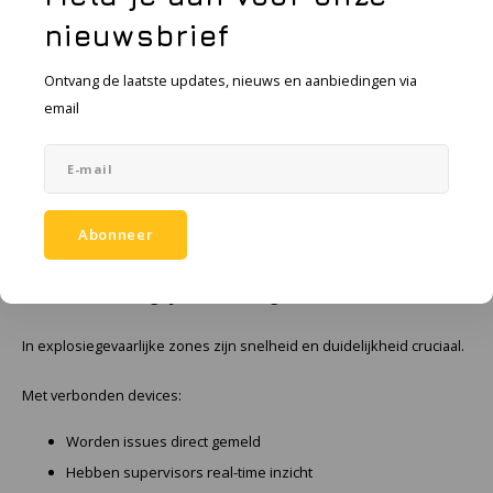
Beperkt bereik
LTE / WiFi / site-overstijgend
nieuwsbrief
Geen integratie
Volledig geïntegreerde workflows
Ontvang de laatste updates, nieuws en aanbiedingen via
email
Meerdere apparaten nodig
Eén apparaat voor alles
Dit is niet zomaar een upgrade.
Het is een compleet andere manier van werken.
Abonneer
Waarom dit belangrijk is voor veiligheid
In explosiegevaarlijke zones zijn snelheid en duidelijkheid cruciaal.
Met verbonden devices:
Worden issues direct gemeld
Hebben supervisors real-time inzicht