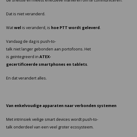
de snelste en meest effectieve manieren om te communiceren.
Dat is niet veranderd.
Wat
wel
is veranderd, is
hoe PTT wordt geleverd
.
Vandaag de dag is push-to-
talk niet langer gebonden aan portofoons. Het
is geïntegreerd in
ATEX-
gecertificeerde smartphones en tablets
.
En dat verandert alles.
Van enkelvoudige apparaten naar verbonden systemen
Met intrinsiek veilige smart devices wordt push-to-
talk onderdeel van een veel groter ecosysteem.