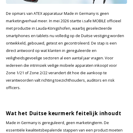
Cygnus
Accessoires & onderdelen
ATEX Werkverlichting
De opmars van ATEX apparatuur Made in Germany is geen
Dell
ATEX Fietsverlichting
marketingverhaal meer. In mei 2026 startte i.safe MOBILE officieel
met productie in Lauda-Königshofen, waarbij geselecteerde
ECOM Intruments
ATEX Waarschuwingslampen
smartphones en tablets nu volledig op de Duitse vestiging worden
ontwikkeld, gebouwd, getest en gecontroleerd. De stap is een
Fluke
Accessoires & onderdelen
direct antwoord op wat klanten in gereguleerde en
veiligheidsgevoelige sectoren al een aantal jaar vragen. Voor
Getac
Batterijen
iedereen die intrinsiek veilige mobiele apparaten inkoopt voor
Zone 1/21 of Zone 2/22 verandert dit hoe die aankoop te
Honeywell
verantwoorden valt richting toezichthouders, auditors en risk
officers.
i.safe MOBILE
JCB
Wat het Duitse keurmerk feitelijk inhoudt
Jenson
Made in Germany is gereguleerd, geen marketingterm. De
essentiële kwaliteitsbepalende stappen van een product moeten