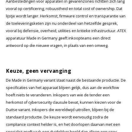
Aanbestedingen voor apparaten in gevarenzones richtten zich lang
vooral op certificering, robuustheid en total cost of ownership. Dat
lijstje wordt langer. Herkomst, firmware control en transparantie van
de toeleveringsketen zijn nu onderdeel van hetzelfde gesprek,
vooral bij defensie, overheid, utilities en kritieke infrastructuur. ATEX
apparatuur Made in Germany geeft inkoopteams een direct
antwoord op die nieuwe vragen, in plaats van een omweg.
Keuze, geen vervanging
De Made in Germany variant staat naast de bestaande productie. De
specificaties van het apparaat blijven gelijk, dus aan de workflow
hoeft niets te veranderen. Inkopers van wie de tender een
herkomst of cybersecurity clausule bevat, kunnen kiezen voor de
Duitse variant. Inkopers die wereldwijd uitrollen, blijven bij de
standaard productie. De keuze wordt eenvoudig zodra de
compliance context helder is, en het doorlopen daarvan met een
specialist geeft vaak een duidelijker beeld dan alleen een spec