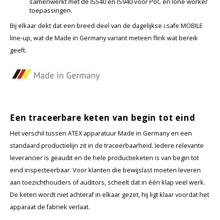
samenwerkt met de IS540 en IS940 voor PoC en lone worker
toepassingen.
Samsung
Bij elkaar dekt dat een breed deel van de dagelijkse i.safe MOBILE
line-up, wat de Made in Germany variant meteen flink wat bereik
Sonim
geeft.
Sorama
Streamlight
Een traceerbare keten van begin tot eind
UK Underwater Kinetics
Het verschil tussen ATEX apparatuur Made in Germany en een
Wolf
standaard productielijn zit in de traceerbaarheid. Iedere relevante
leverancier is geaudit en de hele productieketen is van begin tot
Xshielder
eind inspecteerbaar. Voor klanten die bewijslast moeten leveren
aan toezichthouders of auditors, scheelt dat in één klap veel werk.
De keten wordt niet achteraf in elkaar gezet, hij ligt klaar voordat het
apparaat de fabriek verlaat.