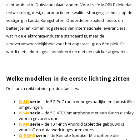
KSE-lights
aantoonbaar in Duitsland plaatsvinden. Voor i.safe MOBILE dekt dat
ontwikkeling, design, productie en kwaliteitsborging, allemaal op de
Ledlenser
vestiging in Lauda-Königshofen. Onderdelen zoals chipsets en
batterijcellen komen nog steeds van internationale leveranciers,
LIND
wat in de elektronica-industrie standaard is, maar de
eindverantwoordelijkheid voor het apparaat ligt op één plek. Er
Nokia
wordt niets elders geassembleerd en met een sticker afgewerkt.
Panasonic
Welke modellen in de eerste lichting zitten
Peli
De launch reikt tot vier productfamilies:
Pelco
IS440
serie
– de 5G PoC radio voor gevaarlijke en industriële
omgevingen.
Pepperl + Fuchs
IS540
serie
– de 5G ATEX smartphone met een 6-inch display
voor in gevarenzones.
IS940
serie
– de 10.1-inch Android tablet die gebouwd is
RealWear
voor IIoT en data-werk in gevarenzones.
IS-RSM3
serie
– de Remote Speaker Microphone die
Ruggear