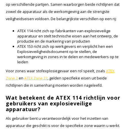
op verschillende partijen. Samen waarborgen beide richtlijnen dat
zowel de apparatuur als de werkomgeving aan de strengste
Samsung
veiligheidseisen voldoen. De belangrijkste verschillen op een rij:
Sonim
ATEX 114 richt zich op fabrikanten van explosieveilige
apparatuur en stelt technische eisen aan het ontwerp, de
productie en de markering van producten
Sorama
ATEX 153 richt zich op werkgevers en verplicht hen een
Explosieveiligheidsdocument op te stellen, de
Streamlight
werkomgeving in zones in te delen en medewerkers op te
leiden
UK Underwater Kinetics
Voor zones waar stofexplosiegevaar een rol speelt, zoals
ATEX
Zone 2
en
ATEX Zone 22
, gelden specifieke eisen uit beide
Wolf
richtlijnen die in samenhang moeten worden nageleefd.
Wat betekent de ATEX 114 richtlijn voor
Xshielder
gebruikers van explosieveilige
apparatuur?
Als gebruiker bent u verantwoordelijk voor het inzetten van
apparatuur die geschikt is voor de specifieke zone waarin u werkt.