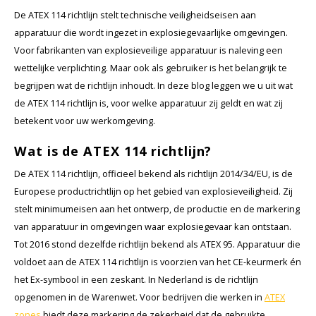
Cygnus
Accessoires & onderdelen
ATEX Werkverlichting
De ATEX 114 richtlijn stelt technische veiligheidseisen aan
apparatuur die wordt ingezet in explosiegevaarlijke omgevingen.
Dell
ATEX Fietsverlichting
Voor fabrikanten van explosieveilige apparatuur is naleving een
wettelijke verplichting. Maar ook als gebruiker is het belangrijk te
ECOM Intruments
ATEX Waarschuwingslampen
begrijpen wat de richtlijn inhoudt. In deze blog leggen we u uit wat
de ATEX 114 richtlijn is, voor welke apparatuur zij geldt en wat zij
Fluke
Accessoires & onderdelen
betekent voor uw werkomgeving.
Getac
Batterijen
Wat is de ATEX 114 richtlijn?
De ATEX 114 richtlijn, officieel bekend als richtlijn 2014/34/EU, is de
Honeywell
Europese productrichtlijn op het gebied van explosieveiligheid. Zij
stelt minimumeisen aan het ontwerp, de productie en de markering
i.safe MOBILE
van apparatuur in omgevingen waar explosiegevaar kan ontstaan.
Tot 2016 stond dezelfde richtlijn bekend als ATEX 95. Apparatuur die
JCB
voldoet aan de ATEX 114 richtlijn is voorzien van het CE-keurmerk én
het Ex-symbool in een zeskant. In Nederland is de richtlijn
Jenson
opgenomen in de Warenwet. Voor bedrijven die werken in
ATEX
zones
biedt deze markering de zekerheid dat de gebruikte