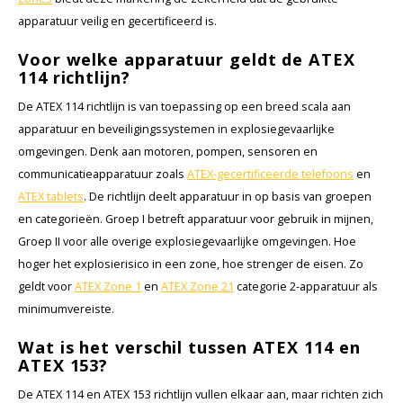
KSE-lights
apparatuur veilig en gecertificeerd is.
Ledlenser
Voor welke apparatuur geldt de ATEX
114 richtlijn?
LIND
De ATEX 114 richtlijn is van toepassing op een breed scala aan
apparatuur en beveiligingssystemen in explosiegevaarlijke
Nokia
omgevingen. Denk aan motoren, pompen, sensoren en
communicatieapparatuur zoals
ATEX-gecertificeerde telefoons
en
Panasonic
ATEX tablets
. De richtlijn deelt apparatuur in op basis van groepen
en categorieën. Groep I betreft apparatuur voor gebruik in mijnen,
Peli
Groep II voor alle overige explosiegevaarlijke omgevingen. Hoe
hoger het explosierisico in een zone, hoe strenger de eisen. Zo
Pelco
geldt voor
ATEX Zone 1
en
ATEX Zone 21
categorie 2-apparatuur als
minimumvereiste.
Pepperl + Fuchs
Wat is het verschil tussen ATEX 114 en
RealWear
ATEX 153?
De ATEX 114 en ATEX 153 richtlijn vullen elkaar aan, maar richten zich
Ruggear